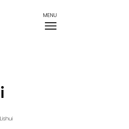
MENU
i
ishui