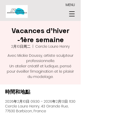
MENU
Vacances d'hiver
-1ère semaine
2月10日周二
  |  
Cercle Laure Henry
Avec Mickie Doussy, artiste sculpteur
professionnelle.
Un atelier créatif et ludique, pensé
pour éveiller l’imagination et le plaisir
du modelage.
時間和地點
2026年2月10日 09:30 – 2026年2月13日 11:30
Cercle Laure Henry, 43 Grande Rue,
77630 Barbizon, France